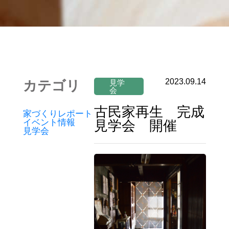
2023.09.14
見学
カテゴリ
会
古民家再生 完成
家づくりレポート
イベント情報
見学会 開催
見学会